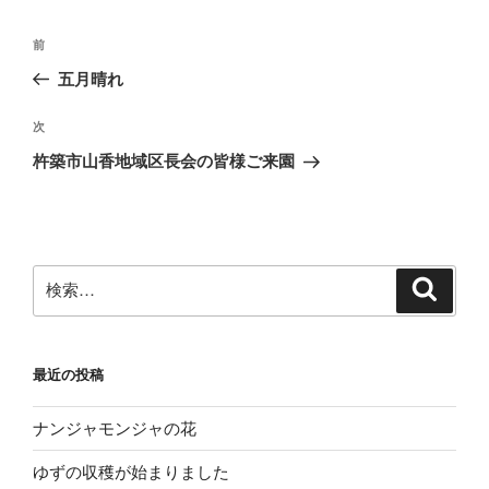
投
前
前
稿
の
五月晴れ
ナ
投
ビ
稿
次
次
ゲ
の
杵築市山香地域区長会の皆様ご来園
投
ー
稿
シ
ョ
ン
検
検
索
索:
最近の投稿
ナンジャモンジャの花
ゆずの収穫が始まりました