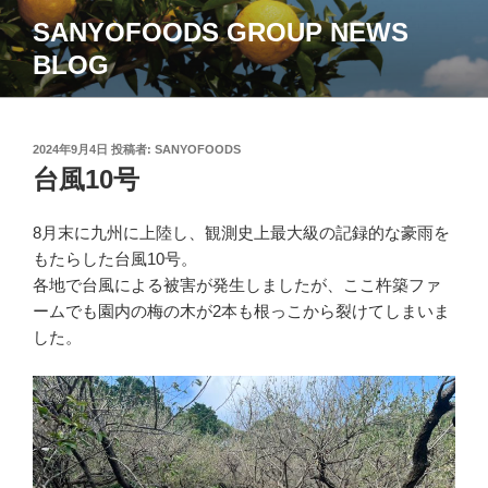
コ
SANYOFOODS GROUP NEWS
ン
BLOG
テ
ン
ツ
へ
投
2024年9月4日
投稿者:
SANYOFOODS
ス
稿
台風10号
日:
キ
ッ
8月末に九州に上陸し、観測史上最大級の記録的な豪雨を
プ
もたらした台風10号。
各地で台風による被害が発生しましたが、ここ杵築ファ
ームでも園内の梅の木が2本も根っこから裂けてしまいま
した。