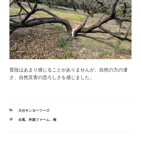
普段はあまり感じることがありませんが、自然の力の凄
さ、自然災害の恐ろしさを感じました。
カ
大分サンヨーフーズ
テ
タ
台風
、
杵築ファーム
、
梅
ゴ
グ
リ
ー