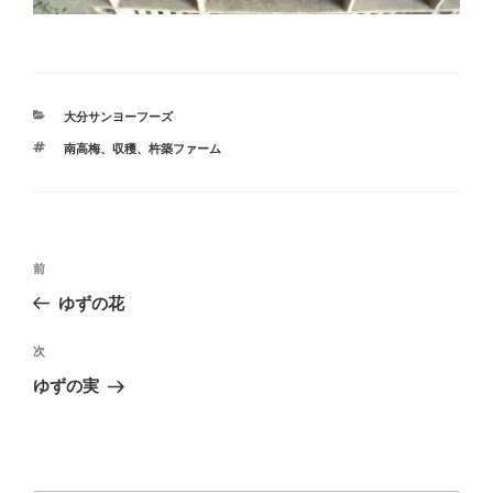
カ
大分サンヨーフーズ
テ
タ
南高梅
、
収穫
、
杵築ファーム
ゴ
グ
リ
ー
投
前
前
稿
の
ゆずの花
ナ
投
ビ
稿
次
次
ゲ
の
ゆずの実
投
ー
稿
シ
ョ