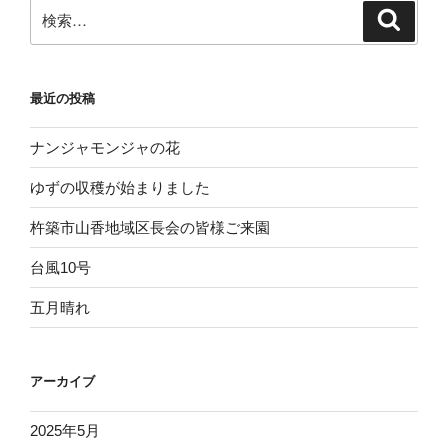
ン
検
検
索
索:
最近の投稿
ナンジャモンジャの花
ゆずの収穫が始まりました
杵築市山香地域区長会の皆様ご来園
台風10号
五月晴れ
アーカイブ
2025年5月