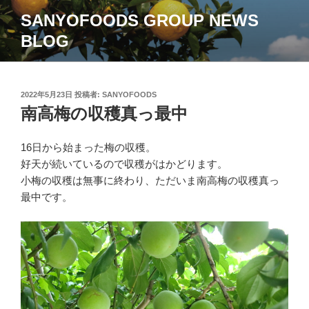
コ
SANYOFOODS GROUP NEWS
ン
BLOG
テ
ン
ツ
へ
投
2022年5月23日
投稿者:
SANYOFOODS
ス
稿
南高梅の収穫真っ最中
日:
キ
ッ
16日から始まった梅の収穫。
プ
好天が続いているので収穫がはかどります。
小梅の収穫は無事に終わり、ただいま南高梅の収穫真っ
最中です。